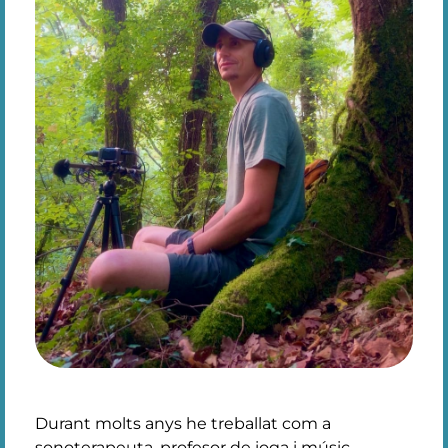
Durant molts anys he treballat com a
sonoterapeuta, profesor de ioga i músic.